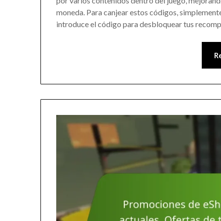
por varios contenidos dentro del juego, mejorand
moneda. Para canjear estos códigos, simplemente
introduce el código para desbloquear tus recom
R