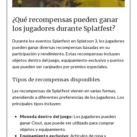
¿Qué recompensas pueden ganar
los jugadores durante Splatfest?
Durante los eventos Splatfest en Splatoon 3, los jugadores
pueden ganar diversas recompensas basadas en su
participación y rendimiento. Estas recompensas incluyen
objetos dentro del juego, equipamiento exclusivo y puntos
que pueden ser canjeados por premios especiales.
Tipos de recompensas disponibles
Las recompensas de Splatfest vienen en varias formas,
atendiendo a diferentes preferencias de los jugadores. Los
principales tipos incluyen:
Moneda dentro del juego:
Los jugadores pueden
ganar Clout, que puede ser utilizado para comprar
objetos y equipamiento.
Equipamiento exclusivo:
Artículos de ropa y