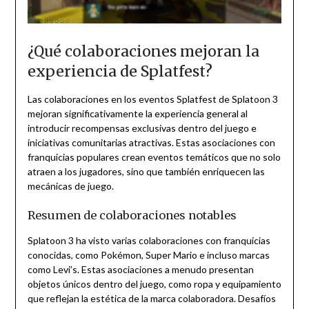
¿Qué colaboraciones mejoran la
experiencia de Splatfest?
Las colaboraciones en los eventos Splatfest de Splatoon 3
mejoran significativamente la experiencia general al
introducir recompensas exclusivas dentro del juego e
iniciativas comunitarias atractivas. Estas asociaciones con
franquicias populares crean eventos temáticos que no solo
atraen a los jugadores, sino que también enriquecen las
mecánicas de juego.
Resumen de colaboraciones notables
Splatoon 3 ha visto varias colaboraciones con franquicias
conocidas, como Pokémon, Super Mario e incluso marcas
como Levi’s. Estas asociaciones a menudo presentan
objetos únicos dentro del juego, como ropa y equipamiento
que reflejan la estética de la marca colaboradora. Desafíos