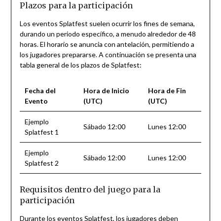
Plazos para la participación
Los eventos Splatfest suelen ocurrir los fines de semana,
durando un periodo específico, a menudo alrededor de 48
horas. El horario se anuncia con antelación, permitiendo a
los jugadores prepararse. A continuación se presenta una
tabla general de los plazos de Splatfest:
Fecha del
Hora de Inicio
Hora de Fin
Evento
(UTC)
(UTC)
Ejemplo
Sábado 12:00
Lunes 12:00
Splatfest 1
Ejemplo
Sábado 12:00
Lunes 12:00
Splatfest 2
Requisitos dentro del juego para la
participación
Durante los eventos Splatfest, los jugadores deben