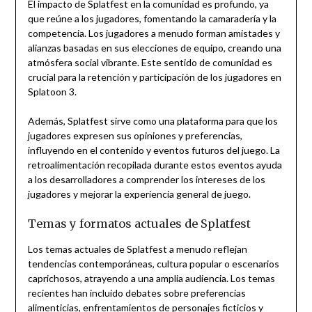
El impacto de Splatfest en la comunidad es profundo, ya
que reúne a los jugadores, fomentando la camaradería y la
competencia. Los jugadores a menudo forman amistades y
alianzas basadas en sus elecciones de equipo, creando una
atmósfera social vibrante. Este sentido de comunidad es
crucial para la retención y participación de los jugadores en
Splatoon 3.
Además, Splatfest sirve como una plataforma para que los
jugadores expresen sus opiniones y preferencias,
influyendo en el contenido y eventos futuros del juego. La
retroalimentación recopilada durante estos eventos ayuda
a los desarrolladores a comprender los intereses de los
jugadores y mejorar la experiencia general de juego.
Temas y formatos actuales de Splatfest
Los temas actuales de Splatfest a menudo reflejan
tendencias contemporáneas, cultura popular o escenarios
caprichosos, atrayendo a una amplia audiencia. Los temas
recientes han incluido debates sobre preferencias
alimenticias, enfrentamientos de personajes ficticios y