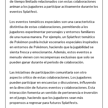
de tiempo limitado relacionados con estas colaboraciones
animan a los jugadores a participar activamente durante los
eventos Splatfest.
Los eventos temáticos especiales son una característica
distintiva de estas colaboraciones, permitiendo a los
jugadores experimentar personajes y entornos familiares
de una nueva manera. Por ejemplo, un Splatfest temático
de Pokémon podría incluir escenarios especiales inspirados
en entornos de Pokémon, haciendo que la jugabilidad se
sienta fresca y emocionante. Además, estos eventos a
menudo vienen con recompensas exclusivas que solo se
pueden ganar durante el periodo de colaboración.
Las iniciativas de participación comunitaria son otro
aspecto crítico de estas colaboraciones. Los jugadores
pueden participar en encuestas y discusiones, influyendo
en la dirección de futuros eventos y colaboraciones. Esta
interacción fomenta un sentido de pertenencia e inversión
en el juego, haciendo que los jugadores sean más
propensos a regresar para futuros Splatfests.