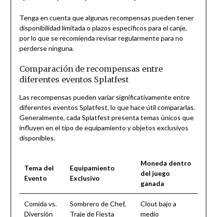
Tenga en cuenta que algunas recompensas pueden tener
disponibilidad limitada o plazos específicos para el canje,
por lo que se recomienda revisar regularmente para no
perderse ninguna.
Comparación de recompensas entre
diferentes eventos Splatfest
Las recompensas pueden variar significativamente entre
diferentes eventos Splatfest, lo que hace útil compararlas.
Generalmente, cada Splatfest presenta temas únicos que
influyen en el tipo de equipamiento y objetos exclusivos
disponibles.
Moneda dentro
Tema del
Equipamiento
del juego
Evento
Exclusivo
ganada
Comida vs.
Sombrero de Chef,
Clout bajo a
Diversión
Traje de Fiesta
medio