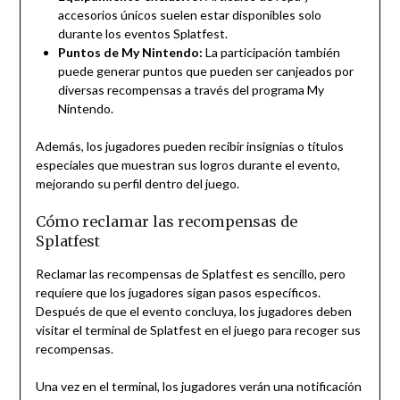
accesorios únicos suelen estar disponibles solo
durante los eventos Splatfest.
Puntos de My Nintendo:
La participación también
puede generar puntos que pueden ser canjeados por
diversas recompensas a través del programa My
Nintendo.
Además, los jugadores pueden recibir insignias o títulos
especiales que muestran sus logros durante el evento,
mejorando su perfil dentro del juego.
Cómo reclamar las recompensas de
Splatfest
Reclamar las recompensas de Splatfest es sencillo, pero
requiere que los jugadores sigan pasos específicos.
Después de que el evento concluya, los jugadores deben
visitar el terminal de Splatfest en el juego para recoger sus
recompensas.
Una vez en el terminal, los jugadores verán una notificación