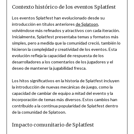
Contexto histórico de los eventos Splatfest
Los eventos Splatfest han evolucionado desde su
introducción en títulos anteriores
de Splatoon
,
volviéndose más refinados y atractivos con cada iteración.
Inicialmente, Splatfest presentaba temas y formatos más
simples, pero a medida que la comunidad creció, también lo
hicieron la complejidad y creatividad de los eventos. Esta
evolución refleja la capacidad de respuesta de los
desarrolladores a los comentarios de los jugadores y el
deseo de mantener la jugabilidad fresca.
Los hitos significativos en la historia de Splatfest incluyen
la introducción de nuevas mecánicas de juego, como la
capacidad de cambiar de equipo a mitad del evento y la
incorporación de temas más diversos. Estos cambios han
contribuido a la continua popularidad de Splatfest dentro
de la comunidad de Splatoon.
Impacto comunitario de Splatfest