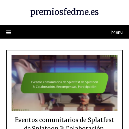
Skip
premiosfedme.es
to
content
Menu
Eventos comunitarios de Splatfest
de Splatoon 3: Colaboración,