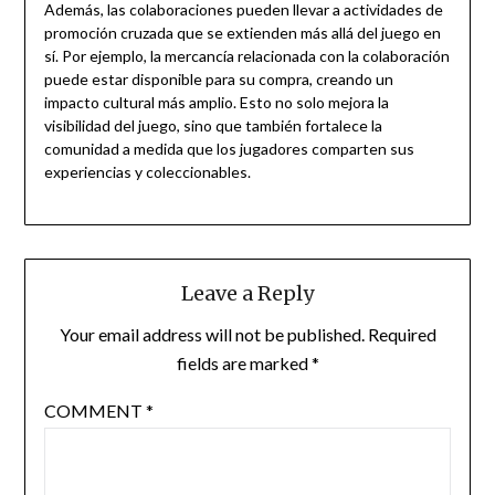
Además, las colaboraciones pueden llevar a actividades de
promoción cruzada que se extienden más allá del juego en
sí. Por ejemplo, la mercancía relacionada con la colaboración
puede estar disponible para su compra, creando un
impacto cultural más amplio. Esto no solo mejora la
visibilidad del juego, sino que también fortalece la
comunidad a medida que los jugadores comparten sus
experiencias y coleccionables.
Leave a Reply
Your email address will not be published.
Required
fields are marked
*
COMMENT
*