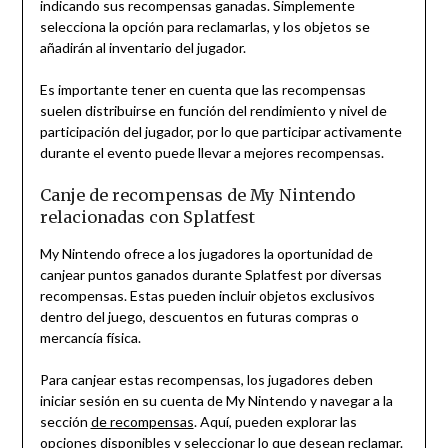
indicando sus recompensas ganadas. Simplemente
selecciona la opción para reclamarlas, y los objetos se
añadirán al inventario del jugador.
Es importante tener en cuenta que las recompensas
suelen distribuirse en función del rendimiento y nivel de
participación del jugador, por lo que participar activamente
durante el evento puede llevar a mejores recompensas.
Canje de recompensas de My Nintendo
relacionadas con Splatfest
My Nintendo ofrece a los jugadores la oportunidad de
canjear puntos ganados durante Splatfest por diversas
recompensas. Estas pueden incluir objetos exclusivos
dentro del juego, descuentos en futuras compras o
mercancía física.
Para canjear estas recompensas, los jugadores deben
iniciar sesión en su cuenta de My Nintendo y navegar a la
sección
de recompensas
. Aquí, pueden explorar las
opciones disponibles y seleccionar lo que desean reclamar.