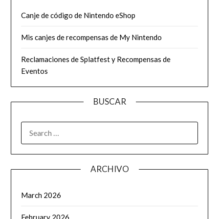
Canje de código de Nintendo eShop
Mis canjes de recompensas de My Nintendo
Reclamaciones de Splatfest y Recompensas de
Eventos
BUSCAR
SEARCH
FOR:
ARCHIVO
March 2026
February 2026