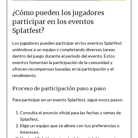
¿Cómo pueden los jugadores
participar en los eventos
Splatfest?
Los jugadores pueden participar en los eventos Splatfest
uniéndose a un equipo y completando diversas tareas
dentro del juego durante el periodo del evento. Estos
eventos fomentan la participación de la comunidad y
ofrecen recompensas basadas en la participación y el
rendimiento.
Proceso de participación paso a paso
Para participar en un evento Splatfest, sigue estos pasos:
Consulta el anuncio oficial para las fechas y temas de
Splatfest.
Elige un equipo que se alinee con tus preferencias o
intereses.