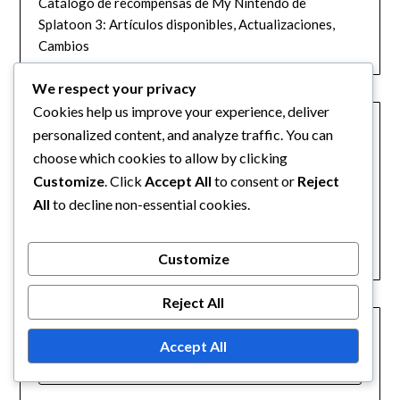
Catálogo de recompensas de My Nintendo de
Splatoon 3: Artículos disponibles, Actualizaciones,
Cambios
We respect your privacy
CATEGORÍAS
Cookies help us improve your experience, deliver
personalized content, and analyze traffic. You can
Canje de código de Nintendo eShop
choose which cookies to allow by clicking
Customize
. Click
Accept All
to consent or
Reject
Mis canjes de recompensas de My Nintendo
All
to decline non-essential cookies.
Reclamaciones de Splatfest y Recompensas de
Eventos
Customize
Reject All
BUSCAR
Accept All
SEARCH
FOR: