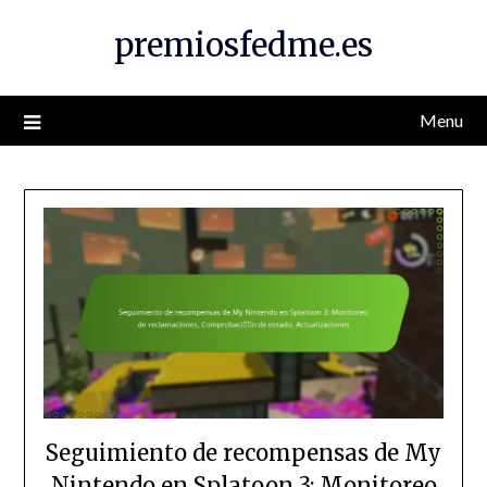
Skip
premiosfedme.es
to
content
Menu
Seguimiento de recompensas de My
Nintendo en Splatoon 3: Monitoreo